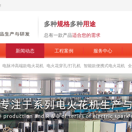
！
多种
规格
多种
用途
总有一款产品
适合您的需求
新闻动态
工程案例
服务中心
电脉冲高端款电火花机
电火花穿孔/打孔机
智能款便携式电火花机
全