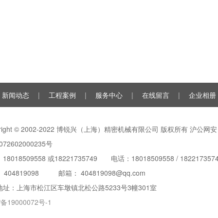
新闻动态
|
工程案例
|
服务中心
|
在线留言
|
企业相册
yright © 2002-2022 博锐兴（上海）精密机械有限公司 版权所有 沪公网安
072602000235号
8018509558 或18221735749 电话：18018509558 / 182217357
：
404819098
邮箱： 404819098@qq.com
地址：上海市松江区车墩镇北松公路5233号3幢301室
备19000072号-1