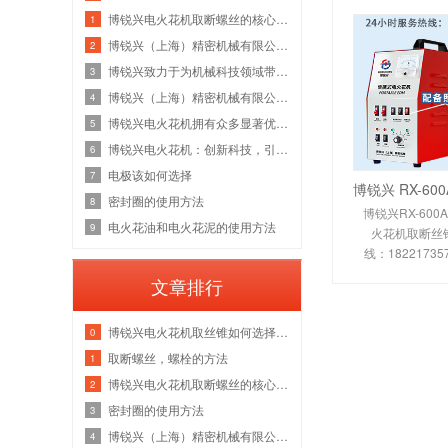
博锐兴电火花机取断螺丝的核心方法
1
博锐兴（上海）精密机械有限公司在2025新征程
2
博锐兴致力于为机械科技领域带来更多优质的产品和解决方案，为全球制造业的发展贡献力量
3
博锐兴（上海）精密机械有限公司：创新引领，开启2025新征程
4
博锐兴电火花机拥有众多显著优势，在业内脱颖而出。
5
博锐兴电火花机：创新科技，引领行业新潮流
6
电极该如何选择
7
密封圈的使用方法
8
博锐兴RX-600
电火花油和电火花泥的使用方法
9
火花机取断丝锥
线：1822173
保护款机型，
文章排行
提升15%，并
博锐兴电火花机取丝锥如何选择电极
0
取断螺丝，螺栓的方法
1
博锐兴电火花机取断螺丝的核心方法
2
密封圈的使用方法
3
博锐兴（上海）精密机械有限公司在2025新征程
4