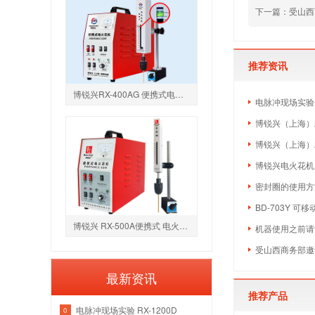
下一篇：受山西
推荐资讯
博锐兴RX-400AG 便携式电火花取断丝锥机升级中心出水款
电脉冲现场实验 R
博锐兴（上海）
博锐兴（上海）
博锐兴电火花机
密封圈的使用方
BD-703Y 可
博锐兴 RX-500A便携式 电火花取断丝锥机
机器使用之前请
受山西商务部邀
最新资讯
推荐产品
电脉冲现场实验 RX-1200D
0