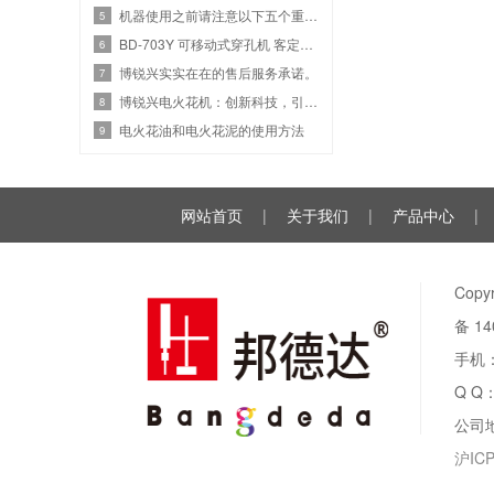
机器使用之前请注意以下五个重要事项
5
BD-703Y 可移动式穿孔机 客定出货
6
博锐兴实实在在的售后服务承诺。
7
博锐兴电火花机：创新科技，引领行业新潮流
8
电火花油和电火花泥的使用方法
9
网站首页
|
关于我们
|
产品中心
|
Cop
备 14
手机：1
Q Q
公司
沪ICP