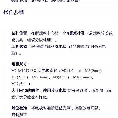
操作灵活
：支持斜孔、深孔等复杂场景。
操作步骤
钻孔位置
4毫米小孔
：在断螺丝中心钻一个
（若螺丝较长或
硬度高，建议分段处理）。
工具选择
：根据螺丝规格选电极（如M8螺丝用4毫米电
极）。
电极尺寸
：
M2-M12螺丝对应电极直径：M2(1.0mm)、M3(2mm)、
M4(2mm)、M6(3mm)、M8(4mm)、M10(5mm)、
M12(6mm)。
大于M12的螺丝可使用片状电极
需分段取出，避免加工面
积过大导致效率降低。
对位校准
：将电极对准断螺丝孔洞，调整放电间隙。
启动加工
：