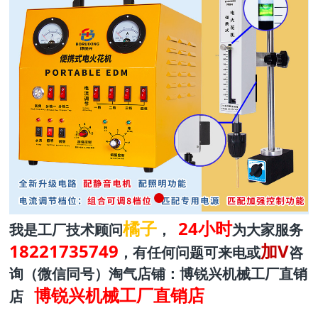
橘子
24小时
我是工厂技术顾问
，
为大家服务
18221735749
加V
，有任何问题可来电或
咨
询（微信同号）淘气店铺：博锐兴机械工厂直销
博锐兴机械工厂直销店
店